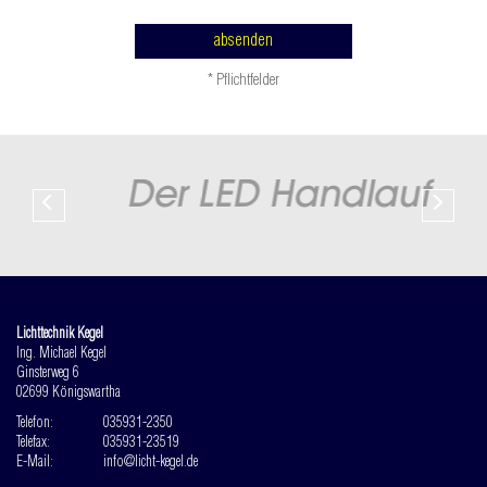
absenden
* Pflichtfelder
Lichttechnik Kegel
Ing. Michael Kegel
Ginsterweg 6
02699 Königswartha
Telefon:
035931-2350
Telefax:
035931-23519
E-Mail:
info@licht-kegel.de